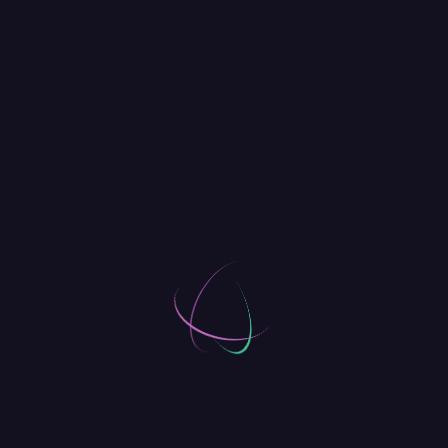
DIGITAL
[
]
Octobre 9, 2018
Good Music for Good Mood
Comments
[02]
David Parker
REPLY
Octobre 8, 2018