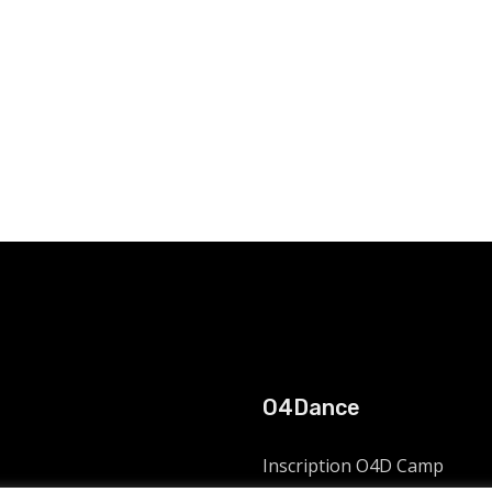
O4Dance
Inscription O4D Camp